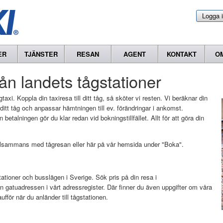
Logga 
ER
TJÄNSTER
RESAN
AGENT
KONTAKT
O
från landets tågstationer
gtaxi. Koppla din taxiresa till ditt tåg, så sköter vi resten. Vi beräknar din
tt tåg och anpassar hämtningen till ev. förändringar i ankomst.
 betalningen gör du klar redan vid bokningstillfället. Allt för att göra din
illsammans med tågresan eller här på vår hemsida under "Boka".
stationer och busslägen i Sverige. Sök pris på din resa i
n gatuadressen i vårt adressregister. Där finner du även uppgifter om våra
fför när du anländer till tågstationen.