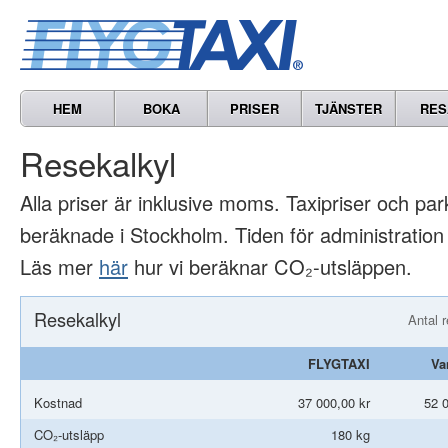
HEM
BOKA
PRISER
TJÄNSTER
RES
Resekalkyl
Alla priser är inklusive moms. Taxipriser och par
beräknade i Stockholm. Tiden för administration 
Läs mer
här
hur vi beräknar CO₂-utsläppen.
Resekalkyl
Antal 
FLYGTAXI
Va
Kostnad
37 000,00 kr
52 0
CO₂-utsläpp
180 kg