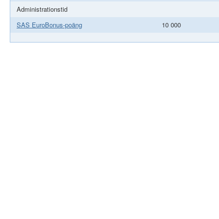
Administrationstid
SAS EuroBonus-poäng
10 000