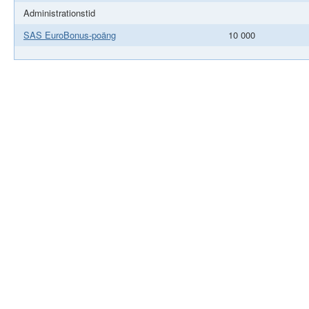
Administrationstid
SAS EuroBonus-poäng
10 000