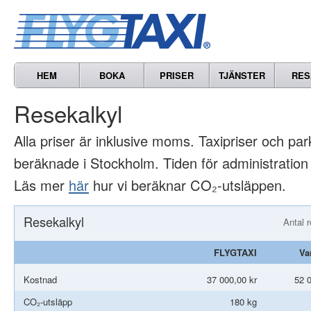
HEM
BOKA
PRISER
TJÄNSTER
RES
Resekalkyl
Alla priser är inklusive moms. Taxipriser och par
beräknade i Stockholm. Tiden för administration 
Läs mer
här
hur vi beräknar CO₂-utsläppen.
Resekalkyl
Antal 
FLYGTAXI
Va
Kostnad
37 000,00 kr
52 0
CO₂-utsläpp
180 kg