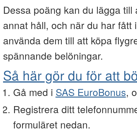
Dessa poäng kan du lägga till
annat håll, och när du har fått 
använda dem till att köpa flygre
spännande belöningar.
Så här gör du för att b
Gå med i
SAS EuroBonus
, 
Registrera ditt telefonnumm
formuläret nedan.