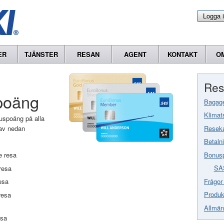
Logga 
ER
TJÄNSTER
RESAN
AGENT
KONTAKT
O
Res
poäng
Bagag
Klimats
spoäng på alla
Reseka
 av nedan
Betaln
Bonus
e resa
SA
resa
Frågor
esa
Produkt
resa
Allmän
esa