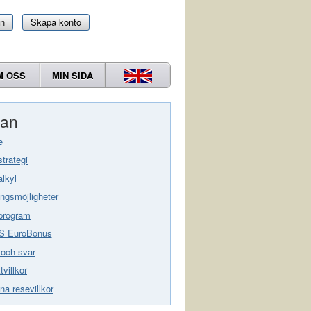
in
Skapa konto
M OSS
MIN SIDA
an
e
trategi
lkyl
ingsmöjligheter
program
S EuroBonus
 och svar
villkor
na resevillkor