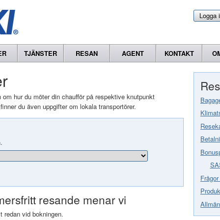
Logga 
ER
TJÄNSTER
RESAN
AGENT
KONTAKT
O
er
Res
n om hur du möter din chaufför på respektive knutpunkt
Bagag
 finner du även uppgifter om lokala transportörer.
Klimats
Reseka
Betaln
.
Bonus
SA
Frågor
Produkt
ersfritt resande menar vi
Allmän
llt redan vid bokningen.