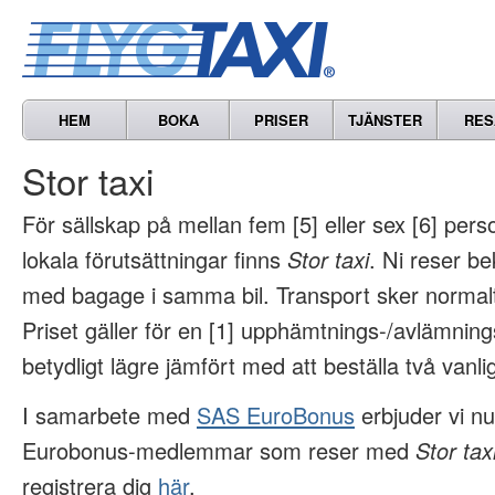
HEM
BOKA
PRISER
TJÄNSTER
RES
Stor taxi
För sällskap på mellan fem [5] eller sex [6] per
lokala förutsättningar finns
Stor taxi
. Ni reser b
med bagage i samma bil. Transport sker normal
Priset gäller för en [1] upphämtnings-/avlämnin
betydligt lägre jämfört med att beställa två vanlig
I samarbete med
SAS EuroBonus
erbjuder vi nu 
Eurobonus-medlemmar som reser med
Stor tax
registrera dig
här
.