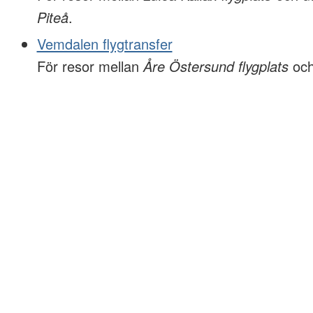
Piteå
.
Vemdalen flygtransfer
För resor mellan
Åre Östersund flygplats
oc