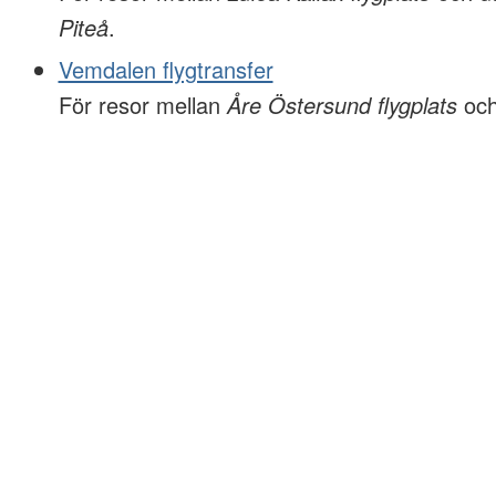
Piteå
.
Vemdalen flygtransfer
För resor mellan
Åre Östersund flygplats
oc