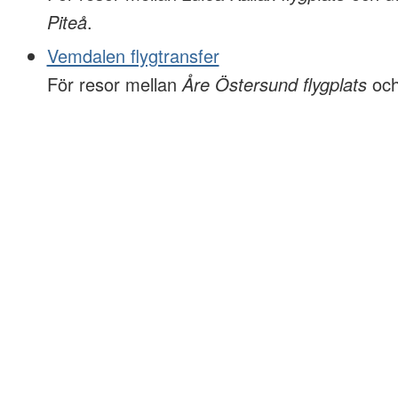
Piteå
.
Vemdalen flygtransfer
För resor mellan
Åre Östersund flygplats
oc