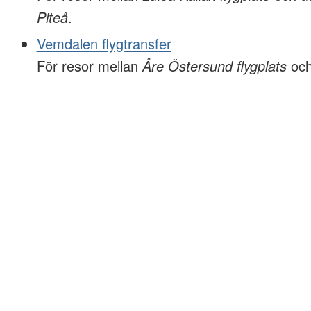
Piteå
.
Vemdalen flygtransfer
För resor mellan
Åre Östersund flygplats
oc