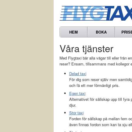
HEM
BOKA
PRIS
Våra tjänster
Med Flygtaxi bär alla vägar till eller från en
reser? Ensam, tillsammans med kollegor el
Delad taxi
För dig som reser själv men samtidi
och få ett mer förmånligt pris.
Egen taxi
Alternativet för sällskap upp till fyr
djur.
Stor taxi
Forden för sällskap på mellan fem och
även finnas fordon som kan ta sju ell