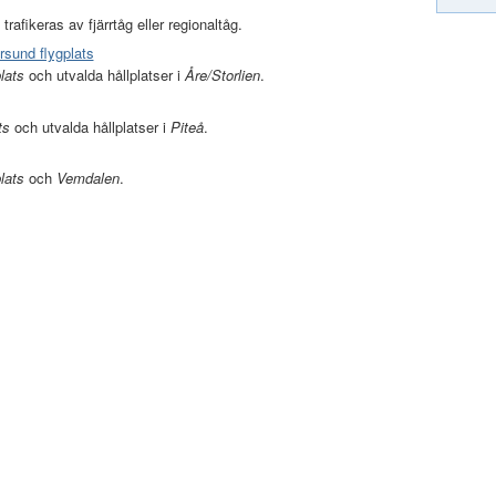
 trafikeras av fjärrtåg eller regionaltåg.
ersund flygplats
plats
och utvalda hållplatser i
Åre/Storlien
.
ts
och utvalda hållplatser i
Piteå
.
lats
och
Vemdalen
.