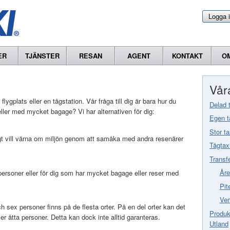
Logga 
ER
TJÄNSTER
RESAN
AGENT
KONTAKT
O
Våra
 flygplats eller en tågstation. Vår fråga till dig är bara hur du
Delad 
ler med mycket bagage? Vi har alternativen för dig:
Egen t
Stor ta
gt vill värna om miljön genom att samåka med andra resenärer
Tågtax
Transf
Åre
a personer eller för dig som har mycket bagage eller reser med
Pit
Vem
 sex personer finns på de flesta orter. På en del orter kan det
Produkt
er åtta personer. Detta kan dock inte alltid garanteras.
Utland