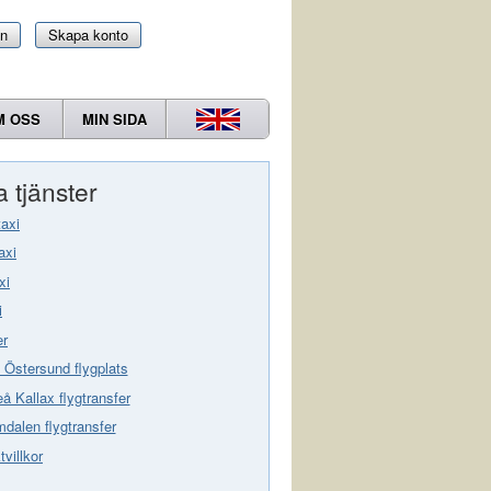
in
Skapa konto
M OSS
MIN SIDA
 tjänster
taxi
axi
xi
i
er
 Östersund flygplats
eå Kallax flygtransfer
dalen flygtransfer
villkor