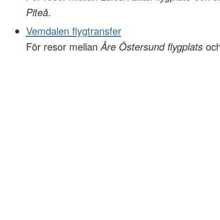
Piteå
.
Vemdalen flygtransfer
För resor mellan
Åre Östersund flygplats
oc