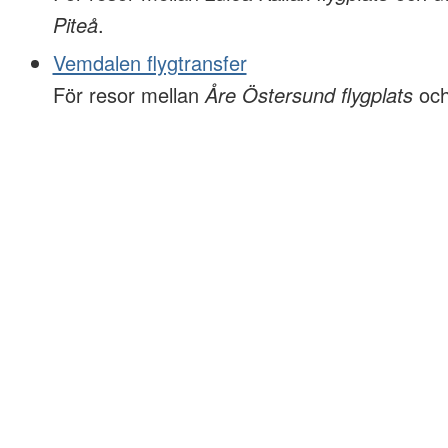
Piteå
.
Vemdalen flygtransfer
För resor mellan
Åre Östersund flygplats
oc