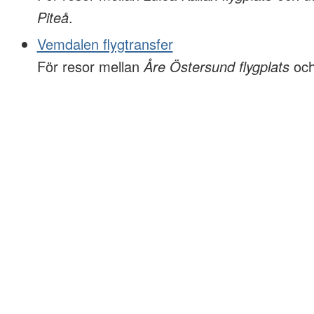
Piteå
.
Vemdalen flygtransfer
För resor mellan
Åre Östersund flygplats
oc