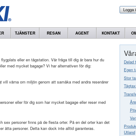
Logga 
ER
TJÄNSTER
RESAN
AGENT
KONTAKT
O
Våra
 flygplats eller en tågstation. Vår fråga till dig är bara hur du
Delad 
ler med mycket bagage? Vi har alternativen för dig:
Egen t
Stor ta
gt vill värna om miljön genom att samåka med andra resenärer
Tågtax
Transf
Åre
a personer eller för dig som har mycket bagage eller reser med
Pit
Vem
 sex personer finns på de flesta orter. På en del orter kan det
Produkt
er åtta personer. Detta kan dock inte alltid garanteras.
Utland