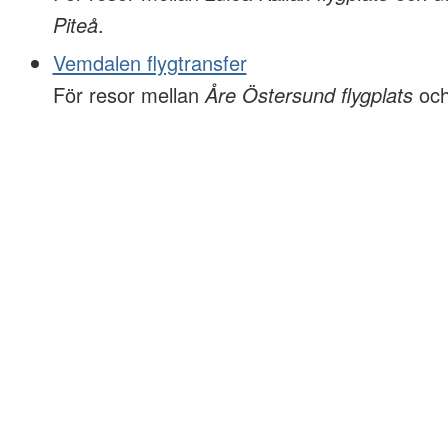
Piteå
.
Vemdalen flygtransfer
För resor mellan
Åre Östersund flygplats
oc