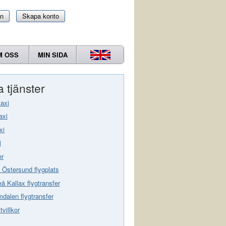
in
Skapa konto
M OSS
MIN SIDA
 tjänster
taxi
axi
xi
i
er
 Östersund flygplats
eå Kallax flygtransfer
dalen flygtransfer
villkor