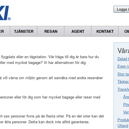
Logga 
ER
TJÄNSTER
RESAN
AGENT
KONTAKT
O
Våra
 flygplats eller en tågstation. Vår fråga till dig är bara hur du
Delad 
ler med mycket bagage? Vi har alternativen för dig:
Egen t
Stor ta
gt vill värna om miljön genom att samåka med andra resenärer
Tågtax
Transf
Åre
a personer eller för dig som har mycket bagage eller reser med
Pit
Vem
 sex personer finns på de flesta orter. På en del orter kan det
Produkt
er åtta personer. Detta kan dock inte alltid garanteras.
Utland