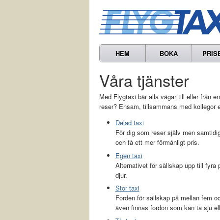
HEM
BOKA
PRIS
Våra tjänster
Med Flygtaxi bär alla vägar till eller från en
reser? Ensam, tillsammans med kollegor el
Delad taxi
För dig som reser själv men samtidi
och få ett mer förmånligt pris.
Egen taxi
Alternativet för sällskap upp till fyr
djur.
Stor taxi
Forden för sällskap på mellan fem och
även finnas fordon som kan ta sju ell