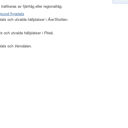
 trafikeras av fjärrtåg eller regionaltåg.
ersund flygplats
plats
och utvalda hållplatser i
Åre/Storlien
.
ts
och utvalda hållplatser i
Piteå
.
lats
och
Vemdalen
.