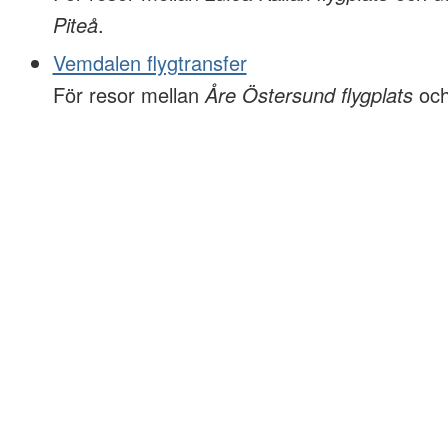
Piteå
.
Vemdalen flygtransfer
För resor mellan
Åre Östersund flygplats
oc