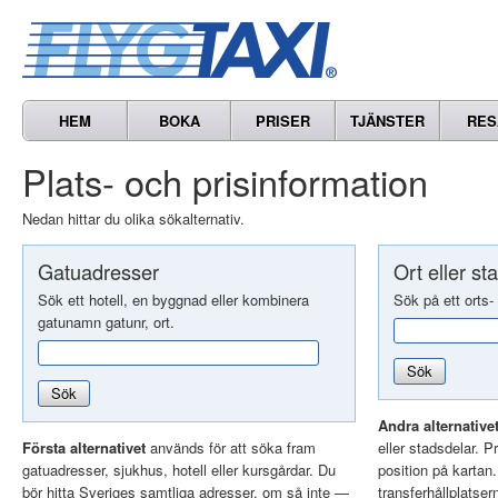
HEM
BOKA
PRISER
TJÄNSTER
RES
Plats- och prisinformation
Nedan hittar du olika sökalternativ.
Gatuadresser
Ort eller st
Sök ett hotell, en byggnad eller kombinera
Sök på ett orts-
gatunamn gatunr, ort.
Sök
Sök
Andra alternative
Första alternativet
används för att söka fram
eller stadsdelar. Pr
gatuadresser, sjukhus, hotell eller kursgårdar. Du
position på kartan
bör hitta Sveriges samtliga adresser, om så inte —
transferhållplatser