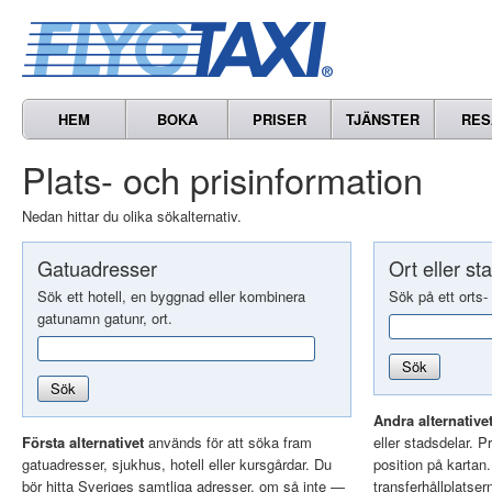
HEM
BOKA
PRISER
TJÄNSTER
RES
Plats- och prisinformation
Nedan hittar du olika sökalternativ.
Gatuadresser
Ort eller st
Sök ett hotell, en byggnad eller kombinera
Sök på ett orts-
gatunamn gatunr, ort.
Sök
Sök
Andra alternative
Första alternativet
används för att söka fram
eller stadsdelar. Pr
gatuadresser, sjukhus, hotell eller kursgårdar. Du
position på kartan
bör hitta Sveriges samtliga adresser, om så inte —
transferhållplatser