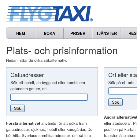
HEM
BOKA
PRISER
TJÄNSTER
RES
Plats- och prisinformation
Nedan hittar du olika sökalternativ.
Gatuadresser
Ort eller st
Sök ett hotell, en byggnad eller kombinera
Sök på ett orts-
gatunamn gatunr, ort.
Sök
Sök
Andra alternative
Första alternativet
används för att söka fram
eller stadsdelar. Pr
gatuadresser, sjukhus, hotell eller kursgårdar. Du
position på kartan
bör hitta Sveriges samtliga adresser, om så inte —
transferhållplatser