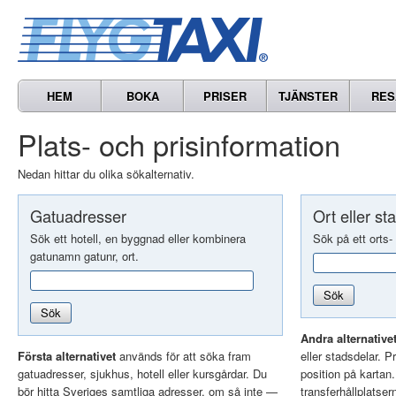
HEM
BOKA
PRISER
TJÄNSTER
RES
Plats- och prisinformation
Nedan hittar du olika sökalternativ.
Gatuadresser
Ort eller st
Sök ett hotell, en byggnad eller kombinera
Sök på ett orts-
gatunamn gatunr, ort.
Sök
Sök
Andra alternative
Första alternativet
används för att söka fram
eller stadsdelar. Pr
gatuadresser, sjukhus, hotell eller kursgårdar. Du
position på kartan
bör hitta Sveriges samtliga adresser, om så inte —
transferhållplatser