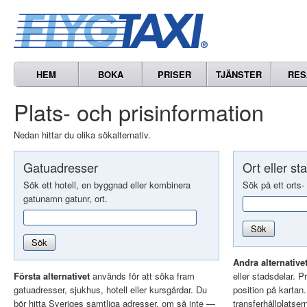
HEM
BOKA
PRISER
TJÄNSTER
RES
Plats- och prisinformation
Nedan hittar du olika sökalternativ.
Gatuadresser
Ort eller st
Sök ett hotell, en byggnad eller kombinera
Sök på ett orts-
gatunamn gatunr, ort.
Sök
Sök
Andra alternative
Första alternativet
används för att söka fram
eller stadsdelar. Pr
gatuadresser, sjukhus, hotell eller kursgårdar. Du
position på kartan
bör hitta Sveriges samtliga adresser, om så inte —
transferhållplatser