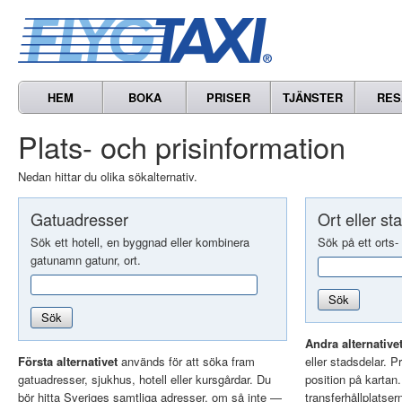
HEM
BOKA
PRISER
TJÄNSTER
RES
Plats- och prisinformation
Nedan hittar du olika sökalternativ.
Gatuadresser
Ort eller st
Sök ett hotell, en byggnad eller kombinera
Sök på ett orts-
gatunamn gatunr, ort.
Sök
Sök
Andra alternative
Första alternativet
används för att söka fram
eller stadsdelar. Pr
gatuadresser, sjukhus, hotell eller kursgårdar. Du
position på kartan
bör hitta Sveriges samtliga adresser, om så inte —
transferhållplatser