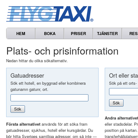
HEM
BOKA
PRISER
TJÄNSTER
RES
Plats- och prisinformation
Nedan hittar du olika sökalternativ.
Gatuadresser
Ort eller st
Sök ett hotell, en byggnad eller kombinera
Sök på ett orts-
gatunamn gatunr, ort.
Sök
Sök
Andra alternative
Första alternativet
används för att söka fram
eller stadsdelar. Pr
gatuadresser, sjukhus, hotell eller kursgårdar. Du
position på kartan
bör hitta Sveriges samtliga adresser, om så inte —
transferhållplatser