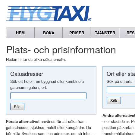
HEM
BOKA
PRISER
TJÄNSTER
RES
Plats- och prisinformation
Nedan hittar du olika sökalternativ.
Gatuadresser
Ort eller st
Sök ett hotell, en byggnad eller kombinera
Sök på ett orts-
gatunamn gatunr, ort.
Sök
Sök
Andra alternative
Första alternativet
används för att söka fram
eller stadsdelar. Pr
gatuadresser, sjukhus, hotell eller kursgårdar. Du
position på kartan
bör hitta Sveriges samtliga adresser, om så inte —
transferhållplatser