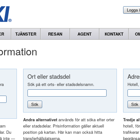
Logga 
ER
TJÄNSTER
RESAN
AGENT
KONTAKT
O
formation
Ort eller stadsdel
Adres
era
Sök på ett orts- eller stadsdelsnamn.
Hotell,
Sök
Sök
Andra alternativet
används för att söka efter orter
Tredje al
ram
eller stadsdelar. Prisinformation gäller aktuell
hotell, f
dar. Du
position på kartan. Här kan man också hitta
trafikera
så inte —
transferhållplatserna.
begränsad