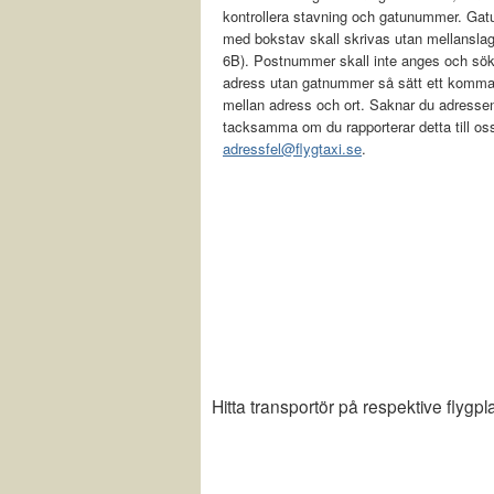
kontrollera stavning och gatunummer. Ga
med bokstav skall skrivas utan mellanslag
6B). Postnummer skall inte anges och sök
adress utan gatnummer så sätt ett komm
mellan adress och ort. Saknar du adressen
tacksamma om du rapporterar detta till os
adressfel@flygtaxi.se
.
Hitta transportör på respektive flygpl