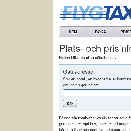
HEM
BOKA
PRIS
Plats- och prisin
Nedan hittar du olika sökalternativ.
Gatuadresser
Sök ett hotell, en byggnad eller kombin
gatunamn gatunr, ort.
Sök
Första alternativet
används för att söka f
gatuadresser, sjukhus, hotell eller kursgår
bör hitta Sveriges samtliga adresser, om 