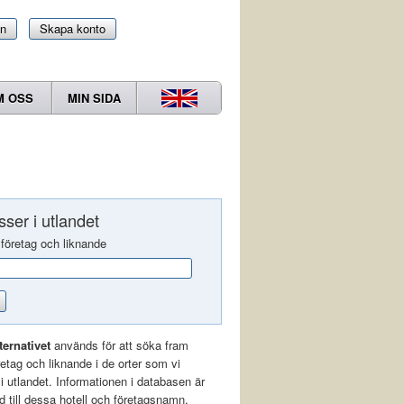
in
Skapa konto
M OSS
MIN SIDA
ser i utlandet
 företag och liknande
ternativet
används för att söka fram
öretag och liknande i de orter som vi
r i utlandet. Informationen i databasen är
 till dessa hotell och företagsnamn.