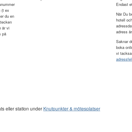
tunummer
Endast et
 (t ex
När Du bo
er du en
hotell oc
atecken
adressda
 är vi
adress är 
s på
Saknar du
boka onli
vi tacksa
adressfel
ats eller station under
Knutpunkter & mötesplatser