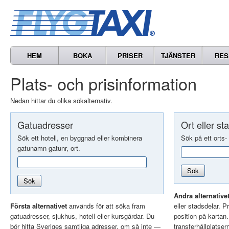
HEM
BOKA
PRISER
TJÄNSTER
RES
Plats- och prisinformation
Nedan hittar du olika sökalternativ.
Gatuadresser
Ort eller st
Sök ett hotell, en byggnad eller kombinera
Sök på ett orts-
gatunamn gatunr, ort.
Sök
Sök
Andra alternative
Första alternativet
används för att söka fram
eller stadsdelar. Pr
gatuadresser, sjukhus, hotell eller kursgårdar. Du
position på kartan
bör hitta Sveriges samtliga adresser, om så inte —
transferhållplatser