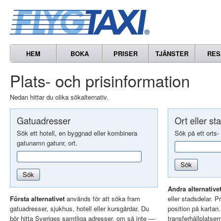
HEM
BOKA
PRISER
TJÄNSTER
RES
Plats- och prisinformation
Nedan hittar du olika sökalternativ.
Gatuadresser
Ort eller st
Sök ett hotell, en byggnad eller kombinera
Sök på ett orts-
gatunamn gatunr, ort.
Sök
Sök
Andra alternative
Första alternativet
används för att söka fram
eller stadsdelar. Pr
gatuadresser, sjukhus, hotell eller kursgårdar. Du
position på kartan
bör hitta Sveriges samtliga adresser, om så inte —
transferhållplatser