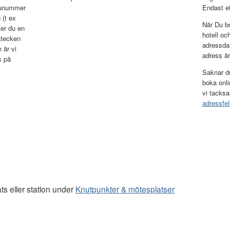
tunummer
Endast et
 (t ex
När Du bo
er du en
hotell oc
atecken
adressda
 är vi
adress är 
s på
Saknar du
boka onli
vi tacksa
adressfel
ats eller station under
Knutpunkter & mötesplatser