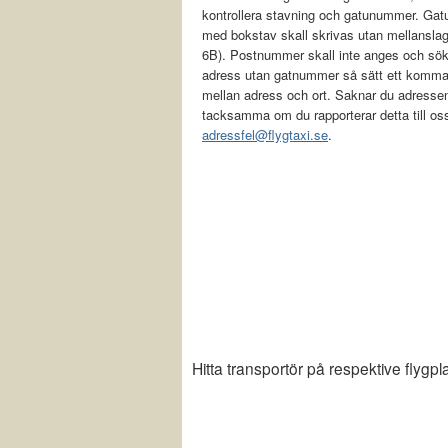
kontrollera stavning och gatunummer. Ga
med bokstav skall skrivas utan mellanslag
6B). Postnummer skall inte anges och sök
adress utan gatnummer så sätt ett komm
mellan adress och ort. Saknar du adressen
tacksamma om du rapporterar detta till os
adressfel@flygtaxi.se
.
Hitta transportör på respektive flygpl