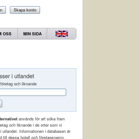
in
Skapa konto
M OSS
MIN SIDA
ser i utlandet
 företag och liknande
ternativet
används för att söka fram
öretag och liknande i de orter som vi
r i utlandet. Informationen i databasen är
 till dessa hotell och företagsnamn.