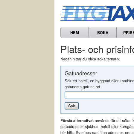
HEM
BOKA
PRIS
Plats- och prisin
Nedan hittar du olika sökalternativ.
Gatuadresser
Sök ett hotell, en byggnad eller kombin
gatunamn gatunr, ort.
Sök
Första alternativet
används för att söka f
gatuadresser, sjukhus, hotell eller kursgår
bör hitta Sveriges samtliga adresser, om 