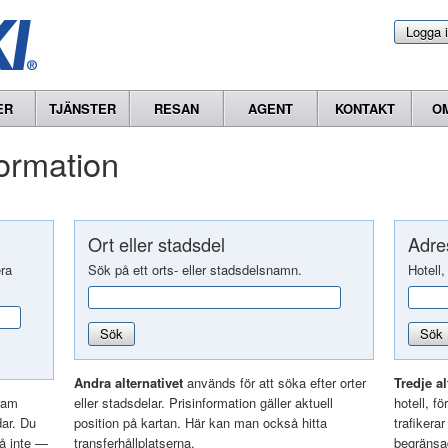
Logga 
ER
TJÄNSTER
RESAN
AGENT
KONTAKT
O
formation
Ort eller stadsdel
Adres
era
Sök på ett orts- eller stadsdelsnamn.
Hotell,
Sök
Sök
Andra alternativet
används för att söka efter orter
Tredje al
ram
eller stadsdelar. Prisinformation gäller aktuell
hotell, f
dar. Du
position på kartan. Här kan man också hitta
trafikera
så inte —
transferhållplatserna.
begränsad