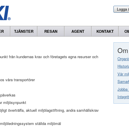
Logga 
ER
TJÄNSTER
RESAN
AGENT
KONTAKT
O
Om 
gspunkt från kundernas krav och företagets egna resurser och
Organi
Histori
Vår mil
hos våra transportörer
Samarb
Jobba 
 påverkas
Integri
ur miljösynpunkt
jligt överträffa, aktuell miljölagstiftning, andra samhällskrav
miljöledningssystem ställda miljömål