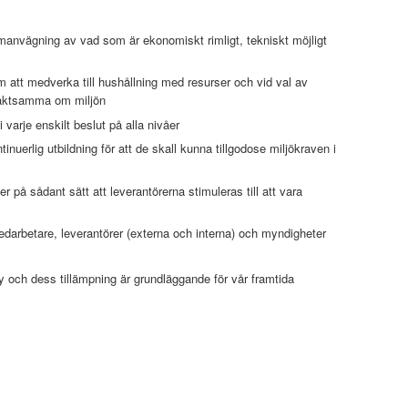
manvägning av vad som är ekonomiskt rimligt, tekniskt möjligt
m att medverka till hushållning med resurser och vid val av
t aktsamma om miljön
 varje enskilt beslut på alla nivåer
tinuerlig utbildning för att de skall kunna tillgodose miljökraven i
r på sådant sätt att leverantörerna stimuleras till att vara
darbetare, leverantörer (externa och interna) och myndigheter
cy och dess tillämpning är grundläggande för vår framtida