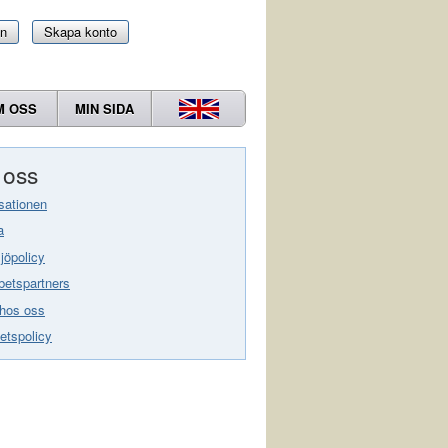
in
Skapa konto
M OSS
MIN SIDA
oss
sationen
a
jöpolicy
etspartners
hos oss
tetspolicy