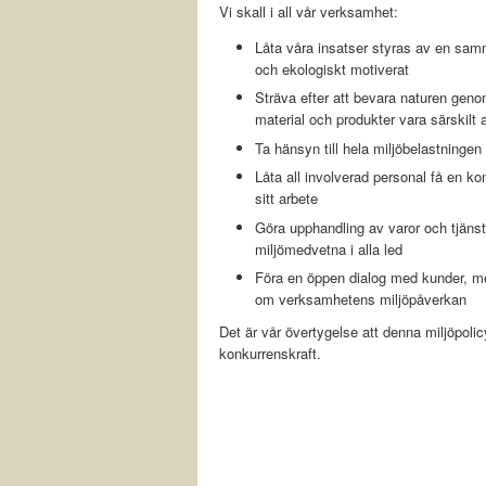
Vi skall i all vår verksamhet:
Låta våra insatser styras av en sam
och ekologiskt motiverat
Sträva efter att bevara naturen geno
material och produkter vara särskil
Ta hänsyn till hela miljöbelastningen i
Låta all involverad personal få en kon
sitt arbete
Göra upphandling av varor och tjänste
miljömedvetna i alla led
Föra en öppen dialog med kunder, me
om verksamhetens miljöpåverkan
Det är vår övertygelse att denna miljöpoli
konkurrenskraft.