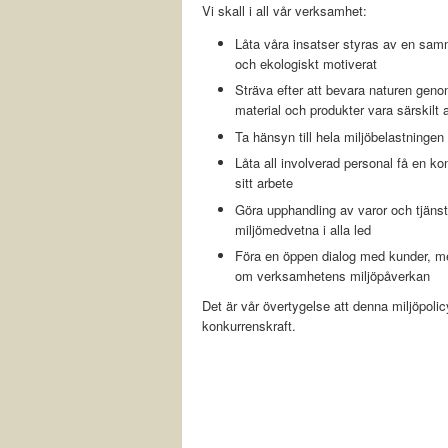
Vi skall i all vår verksamhet:
Låta våra insatser styras av en sam
och ekologiskt motiverat
Sträva efter att bevara naturen geno
material och produkter vara särskil
Ta hänsyn till hela miljöbelastningen i
Låta all involverad personal få en kon
sitt arbete
Göra upphandling av varor och tjänste
miljömedvetna i alla led
Föra en öppen dialog med kunder, me
om verksamhetens miljöpåverkan
Det är vår övertygelse att denna miljöpoli
konkurrenskraft.