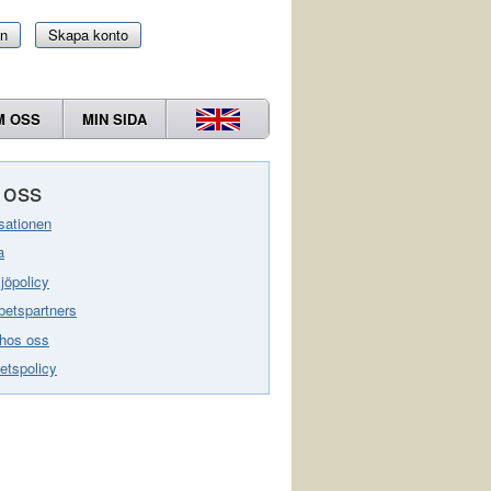
in
Skapa konto
M OSS
MIN SIDA
oss
sationen
a
jöpolicy
etspartners
hos oss
tetspolicy