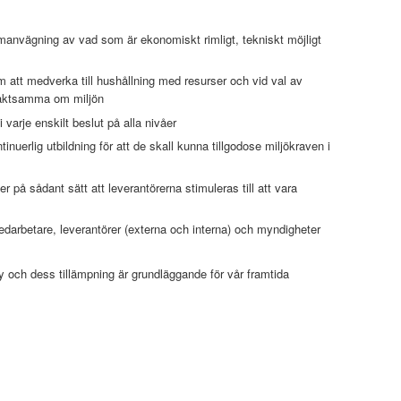
manvägning av vad som är ekonomiskt rimligt, tekniskt möjligt
m att medverka till hushållning med resurser och vid val av
t aktsamma om miljön
 varje enskilt beslut på alla nivåer
tinuerlig utbildning för att de skall kunna tillgodose miljökraven i
r på sådant sätt att leverantörerna stimuleras till att vara
darbetare, leverantörer (externa och interna) och myndigheter
cy och dess tillämpning är grundläggande för vår framtida