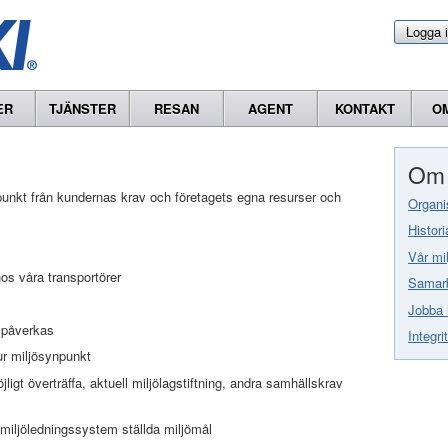
Logga 
ER
TJÄNSTER
RESAN
AGENT
KONTAKT
O
Om 
gspunkt från kundernas krav och företagets egna resurser och
Organi
Histori
Vår mil
hos våra transportörer
Samarb
Jobba 
 påverkas
Integri
ur miljösynpunkt
jligt överträffa, aktuell miljölagstiftning, andra samhällskrav
miljöledningssystem ställda miljömål