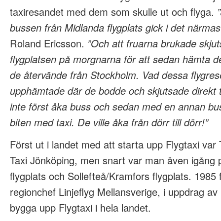
taxiresandet med dem som skulle ut och flyga.
bussen från Midlanda flygplats gick i det närma
Roland Ericsson.
”Och att fruarna brukade skjuts
flygplatsen på morgnarna för att sedan hämta d
de återvände från Stockholm. Vad dessa flygresenä
upphämtade där de bodde och skjutsade direkt till
inte först åka buss och sedan med en annan bu
biten med taxi. De ville åka från dörr till dörr!”
Först ut i landet med att starta upp Flygtaxi var
Taxi Jönköping, men snart var man även igång 
flygplats och Sollefteå/Kramfors flygplats. 1985
regionchef Linjeflyg Mellansverige, i uppdrag av 
bygga upp Flygtaxi i hela landet.