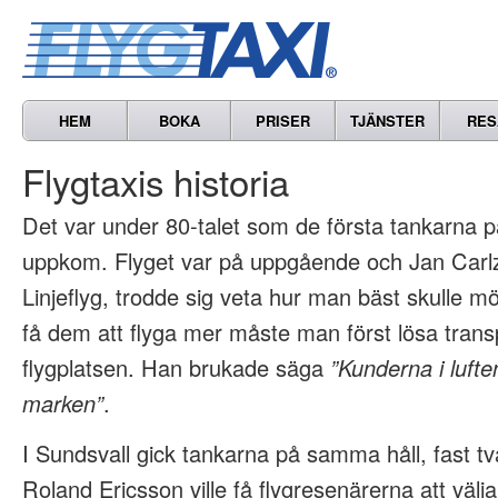
HEM
BOKA
PRISER
TJÄNSTER
RES
Flygtaxis historia
Det var under 80-talet som de första tankarna p
uppkom. Flyget var på uppgående och Jan Carlz
Linjeflyg, trodde sig veta hur man bäst skulle m
få dem att flyga mer måste man först lösa transp
flygplatsen. Han brukade säga
”Kunderna i lufte
marken”
.
I Sundsvall gick tankarna på samma håll, fast tv
Roland Ericsson ville få flygresenärerna att välja