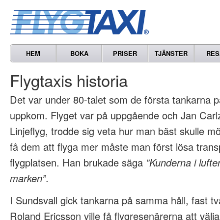
HEM
BOKA
PRISER
TJÄNSTER
RES
Flygtaxis historia
Det var under 80-talet som de första tankarna p
uppkom. Flyget var på uppgående och Jan Carlz
Linjeflyg, trodde sig veta hur man bäst skulle m
få dem att flyga mer måste man först lösa transp
flygplatsen. Han brukade säga
”Kunderna i lufte
marken”
.
I Sundsvall gick tankarna på samma håll, fast tv
Roland Ericsson ville få flygresenärerna att välja