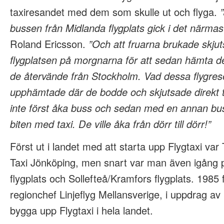
taxiresandet med dem som skulle ut och flyga.
bussen från Midlanda flygplats gick i det närma
Roland Ericsson.
”Och att fruarna brukade skjuts
flygplatsen på morgnarna för att sedan hämta d
de återvände från Stockholm. Vad dessa flygresenä
upphämtade där de bodde och skjutsade direkt till
inte först åka buss och sedan med en annan bu
biten med taxi. De ville åka från dörr till dörr!”
Först ut i landet med att starta upp Flygtaxi var
Taxi Jönköping, men snart var man även igång 
flygplats och Sollefteå/Kramfors flygplats. 1985
regionchef Linjeflyg Mellansverige, i uppdrag av 
bygga upp Flygtaxi i hela landet.