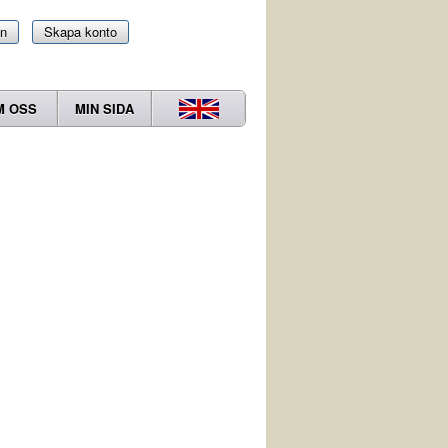
in
Skapa konto
M OSS
MIN SIDA