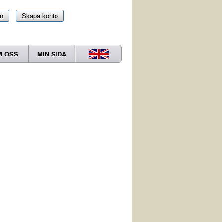
in
Skapa konto
M OSS
MIN SIDA