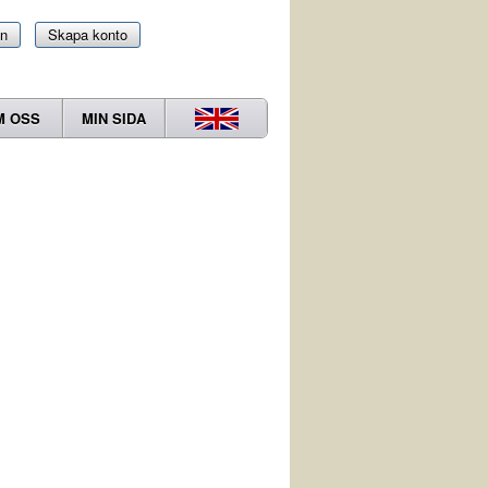
in
Skapa konto
M OSS
MIN SIDA