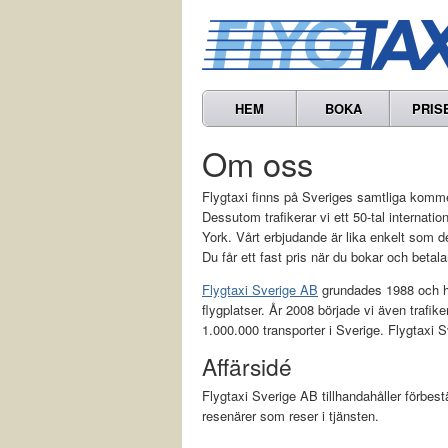
HEM
BOKA
PRIS
Om oss
Flygtaxi finns på Sveriges samtliga kommer
Dessutom trafikerar vi ett 50-tal internati
York. Vårt erbjudande är lika enkelt som det 
Du får ett fast pris när du bokar och betalar 
Flygtaxi Sverige AB
grundades 1988 och ha
flygplatser. År 2008 började vi även trafik
1.000.000 transporter i Sverige. Flygtaxi
Affärsidé
Flygtaxi Sverige AB tillhandahåller förbestäl
resenärer som reser i tjänsten.