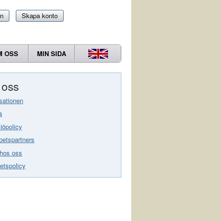
in
Skapa konto
M OSS
MIN SIDA
oss
sationen
a
jöpolicy
etspartners
hos oss
tetspolicy