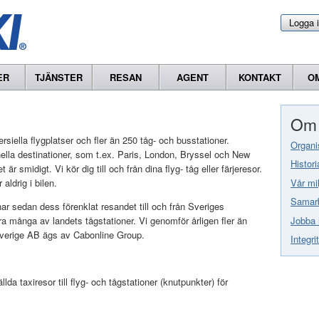
Logga 
ER
TJÄNSTER
RESAN
AGENT
KONTAKT
O
Om 
siella flygplatser och fler än 250 tåg- och busstationer.
Organi
onella destinationer, som t.ex. Paris, London, Bryssel och New
Histori
är smidigt. Vi kör dig till och från dina flyg- tåg eller färjeresor.
Vår mil
aldrig i bilen.
Samarb
r sedan dess förenklat resandet till och från Sveriges
Jobba 
era många av landets tågstationer. Vi genomför årligen fler än
 Sverige AB ägs av Cabonline Group.
Integri
lda taxiresor till flyg- och tågstationer (knutpunkter) för