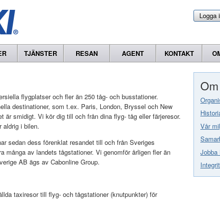
Logga 
ER
TJÄNSTER
RESAN
AGENT
KONTAKT
O
Om 
siella flygplatser och fler än 250 tåg- och busstationer.
Organi
onella destinationer, som t.ex. Paris, London, Bryssel och New
Histori
är smidigt. Vi kör dig till och från dina flyg- tåg eller färjeresor.
Vår mil
aldrig i bilen.
Samarb
r sedan dess förenklat resandet till och från Sveriges
Jobba 
era många av landets tågstationer. Vi genomför årligen fler än
 Sverige AB ägs av Cabonline Group.
Integri
lda taxiresor till flyg- och tågstationer (knutpunkter) för