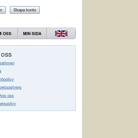
in
Skapa konto
M OSS
MIN SIDA
oss
sationen
a
jöpolicy
etspartners
hos oss
tetspolicy