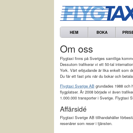
HEM
BOKA
PRIS
Om oss
Flygtaxi finns på Sveriges samtliga kommer
Dessutom trafikerar vi ett 50-tal internati
York. Vårt erbjudande är lika enkelt som det 
Du får ett fast pris när du bokar och betalar 
Flygtaxi Sverige AB
grundades 1988 och ha
flygplatser. År 2008 började vi även trafik
1.000.000 transporter i Sverige. Flygtaxi
Affärsidé
Flygtaxi Sverige AB tillhandahåller förbestäl
resenärer som reser i tjänsten.