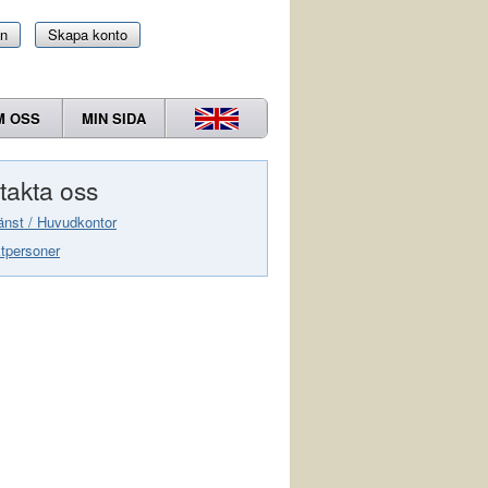
in
Skapa konto
M OSS
MIN SIDA
takta oss
änst / Huvudkontor
tpersoner