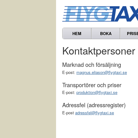
HEM
BOKA
PRIS
Kontaktpersoner
Marknad och försäljning
E-post:
magnus.eliason@flygtaxi.se
Transportörer och priser
E-post:
produktion@flygtaxi.se
Adressfel (adressregister)
E-post
adressfel@flygtaxi.se