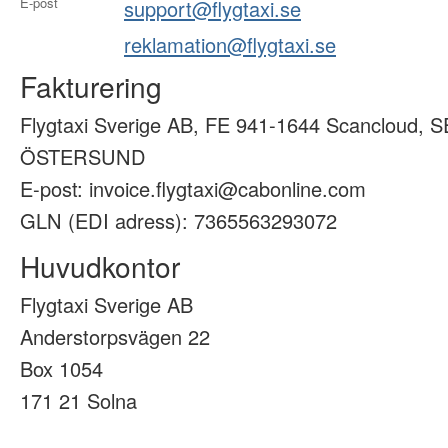
E-post
support@flygtaxi.se
reklamation@flygtaxi.se
Fakturering
Flygtaxi Sverige AB, FE 941-1644 Scancloud, S
ÖSTERSUND
E-post: invoice.flygtaxi@cabonline.com
GLN (EDI adress): 7365563293072
Huvudkontor
Flygtaxi Sverige AB
Anderstorpsvägen 22
Box 1054
171 21 Solna