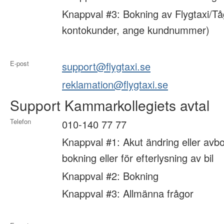
Knappval #3: Bokning av Flygtaxi/Tå
kontokunder, ange kundnummer)
E-post
support@flygtaxi.se
reklamation@flygtaxi.se
Support Kammarkollegiets avtal
Telefon
010-140 77 77
Knappval #1: Akut ändring eller avbo
bokning eller för efterlysning av bil
Knappval #2: Bokning
Knappval #3: Allmänna frågor