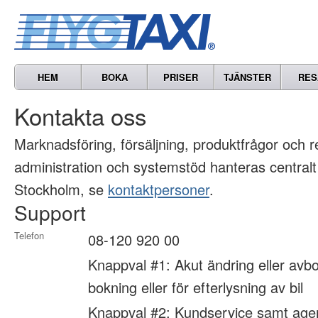
HEM
BOKA
PRISER
TJÄNSTER
RES
Kontakta oss
Marknads­föring, försäljning, produkt­frågor och 
administration och systemstöd hanteras centralt
Stockholm, se
kontaktpersoner
.
Support
Telefon
08-120 920 00
Knappval #1: Akut ändring eller avbo
bokning eller för efterlysning av bil
Knappval #2: Kundservice samt age