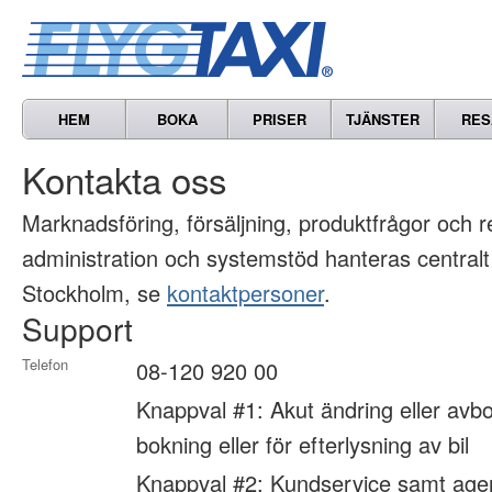
HEM
BOKA
PRISER
TJÄNSTER
RES
Kontakta oss
Marknads­föring, försäljning, produkt­frågor och 
administration och systemstöd hanteras centralt
Stockholm, se
kontaktpersoner
.
Support
Telefon
08-120 920 00
Knappval #1: Akut ändring eller avbo
bokning eller för efterlysning av bil
Knappval #2: Kundservice samt age