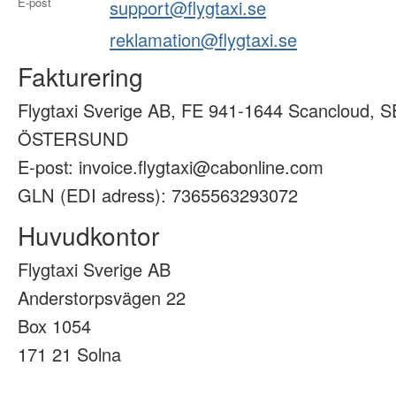
E-post
support@flygtaxi.se
reklamation@flygtaxi.se
Fakturering
Flygtaxi Sverige AB, FE 941-1644 Scancloud, S
ÖSTERSUND
E-post: invoice.flygtaxi@cabonline.com
GLN (EDI adress): 7365563293072
Huvudkontor
Flygtaxi Sverige AB
Anderstorpsvägen 22
Box 1054
171 21 Solna