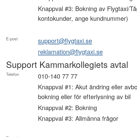
Knappval #3: Bokning av Flygtaxi/Tå
kontokunder, ange kundnummer)
E-post
support@flygtaxi.se
reklamation@flygtaxi.se
Support Kammarkollegiets avtal
Telefon
010-140 77 77
Knappval #1: Akut ändring eller avbo
bokning eller för efterlysning av bil
Knappval #2: Bokning
Knappval #3: Allmänna frågor