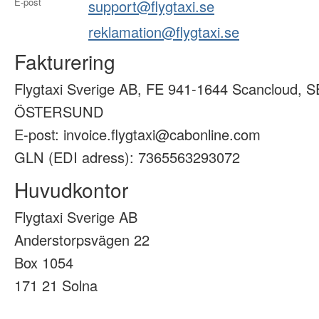
E-post
support@flygtaxi.se
reklamation@flygtaxi.se
Fakturering
Flygtaxi Sverige AB, FE 941-1644 Scancloud, S
ÖSTERSUND
E-post: invoice.flygtaxi@cabonline.com
GLN (EDI adress): 7365563293072
Huvudkontor
Flygtaxi Sverige AB
Anderstorpsvägen 22
Box 1054
171 21 Solna