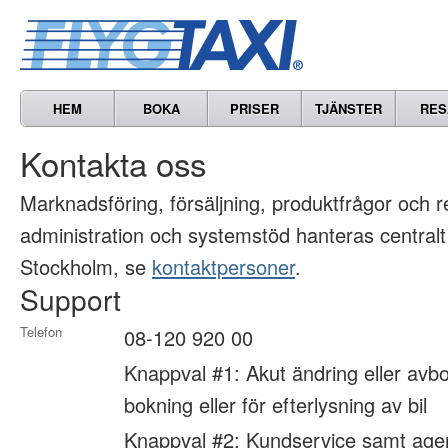
HEM
BOKA
PRISER
TJÄNSTER
RES
Kontakta oss
Marknads­föring, försäljning, produkt­frågor och 
administration och systemstöd hanteras centralt
Stockholm, se
kontaktpersoner
.
Support
Telefon
08-120 920 00
Knappval #1: Akut ändring eller avbo
bokning eller för efterlysning av bil
Knappval #2: Kundservice samt age