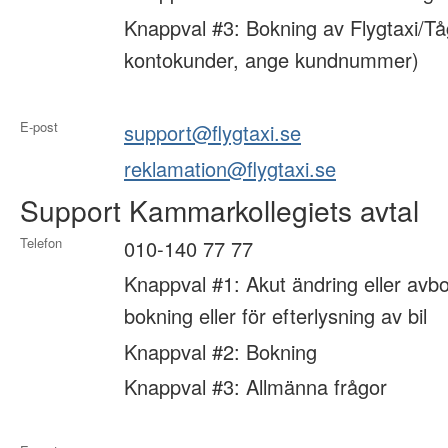
Knappval #3: Bokning av Flygtaxi/Tå
kontokunder, ange kundnummer)
E-post
support@flygtaxi.se
reklamation@flygtaxi.se
Support Kammarkollegiets avtal
Telefon
010-140 77 77
Knappval #1: Akut ändring eller avbo
bokning eller för efterlysning av bil
Knappval #2: Bokning
Knappval #3: Allmänna frågor