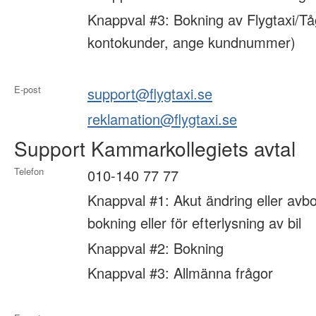
Knappval #3: Bokning av Flygtaxi/Tå
kontokunder, ange kundnummer)
E-post
support@flygtaxi.se
reklamation@flygtaxi.se
Support Kammarkollegiets avtal
Telefon
010-140 77 77
Knappval #1: Akut ändring eller avbo
bokning eller för efterlysning av bil
Knappval #2: Bokning
Knappval #3: Allmänna frågor