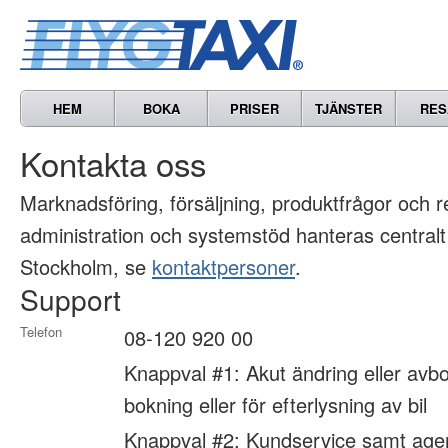
HEM
BOKA
PRISER
TJÄNSTER
RES
Kontakta oss
Marknads­föring, försäljning, produkt­frågor och 
administration och systemstöd hanteras centralt
Stockholm, se
kontaktpersoner
.
Support
Telefon
08-120 920 00
Knappval #1: Akut ändring eller avbo
bokning eller för efterlysning av bil
Knappval #2: Kundservice samt age