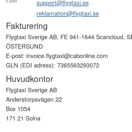
E-post
support@flygtaxi.se
reklamation@flygtaxi.se
Fakturering
Flygtaxi Sverige AB, FE 941-1644 Scancloud, S
ÖSTERSUND
E-post: invoice.flygtaxi@cabonline.com
GLN (EDI adress): 7365563293072
Huvudkontor
Flygtaxi Sverige AB
Anderstorpsvägen 22
Box 1054
171 21 Solna