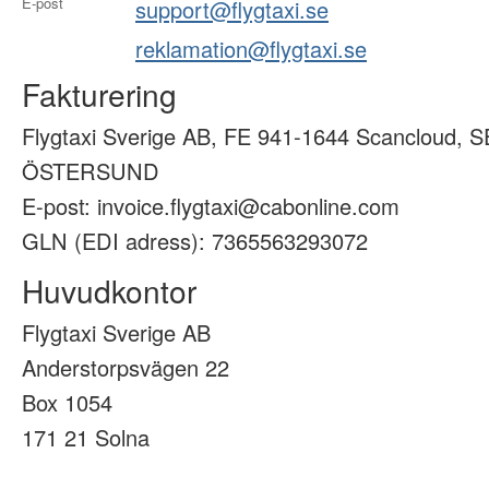
E-post
support@flygtaxi.se
reklamation@flygtaxi.se
Fakturering
Flygtaxi Sverige AB, FE 941-1644 Scancloud, S
ÖSTERSUND
E-post: invoice.flygtaxi@cabonline.com
GLN (EDI adress): 7365563293072
Huvudkontor
Flygtaxi Sverige AB
Anderstorpsvägen 22
Box 1054
171 21 Solna