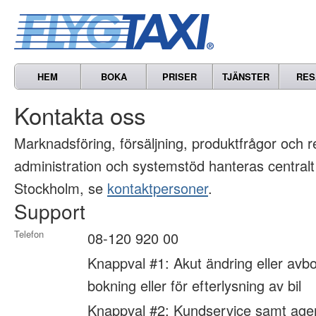
HEM
BOKA
PRISER
TJÄNSTER
RES
Kontakta oss
Marknads­föring, försäljning, produkt­frågor och 
administration och systemstöd hanteras centralt
Stockholm, se
kontaktpersoner
.
Support
Telefon
08-120 920 00
Knappval #1: Akut ändring eller avbo
bokning eller för efterlysning av bil
Knappval #2: Kundservice samt age