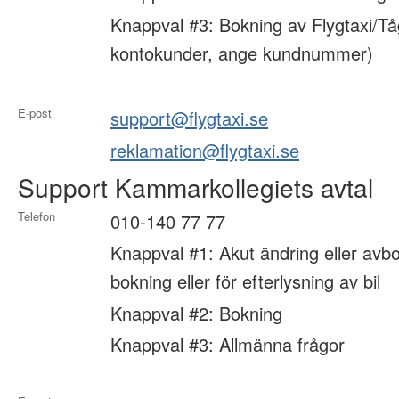
Knappval #3: Bokning av Flygtaxi/Tå
kontokunder, ange kundnummer)
E-post
support@flygtaxi.se
reklamation@flygtaxi.se
Support Kammarkollegiets avtal
Telefon
010-140 77 77
Knappval #1: Akut ändring eller avbo
bokning eller för efterlysning av bil
Knappval #2: Bokning
Knappval #3: Allmänna frågor