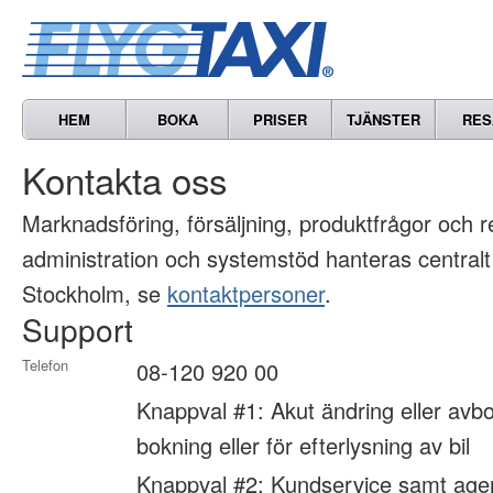
HEM
BOKA
PRISER
TJÄNSTER
RES
Kontakta oss
Marknads­föring, försäljning, produkt­frågor och 
administration och systemstöd hanteras centralt
Stockholm, se
kontaktpersoner
.
Support
Telefon
08-120 920 00
Knappval #1: Akut ändring eller avbo
bokning eller för efterlysning av bil
Knappval #2: Kundservice samt age