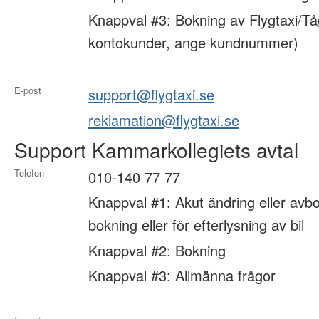
Knappval #3: Bokning av Flygtaxi/Tå
kontokunder, ange kundnummer)
E-post
support@flygtaxi.se
reklamation@flygtaxi.se
Support Kammarkollegiets avtal
Telefon
010-140 77 77
Knappval #1: Akut ändring eller avbo
bokning eller för efterlysning av bil
Knappval #2: Bokning
Knappval #3: Allmänna frågor