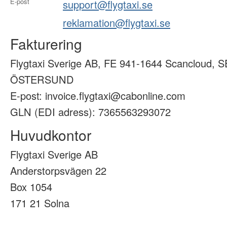
E-post
support@flygtaxi.se
reklamation@flygtaxi.se
Fakturering
Flygtaxi Sverige AB, FE 941-1644 Scancloud, S
ÖSTERSUND
E-post: invoice.flygtaxi@cabonline.com
GLN (EDI adress): 7365563293072
Huvudkontor
Flygtaxi Sverige AB
Anderstorpsvägen 22
Box 1054
171 21 Solna