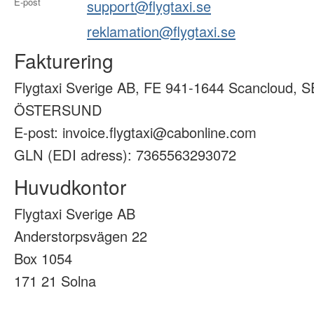
E-post
support@flygtaxi.se
reklamation@flygtaxi.se
Fakturering
Flygtaxi Sverige AB, FE 941-1644 Scancloud, S
ÖSTERSUND
E-post: invoice.flygtaxi@cabonline.com
GLN (EDI adress): 7365563293072
Huvudkontor
Flygtaxi Sverige AB
Anderstorpsvägen 22
Box 1054
171 21 Solna