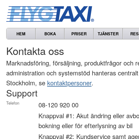
HEM
BOKA
PRISER
TJÄNSTER
RES
Kontakta oss
Marknads­föring, försäljning, produkt­frågor och 
administration och systemstöd hanteras centralt
Stockholm, se
kontaktpersoner
.
Support
Telefon
08-120 920 00
Knappval #1: Akut ändring eller avbo
bokning eller för efterlysning av bil
Knappval #2: Kundservice samt age