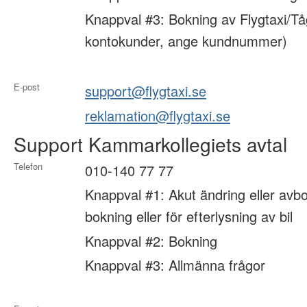
Knappval #3: Bokning av Flygtaxi/Tå
kontokunder, ange kundnummer)
E-post
support@flygtaxi.se
reklamation@flygtaxi.se
Support Kammarkollegiets avtal
Telefon
010-140 77 77
Knappval #1: Akut ändring eller avbo
bokning eller för efterlysning av bil
Knappval #2: Bokning
Knappval #3: Allmänna frågor