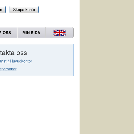
in
Skapa konto
M OSS
MIN SIDA
takta oss
änst / Huvudkontor
tpersoner