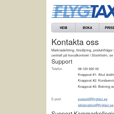
HEM
BOKA
PRIS
Kontakta oss
Marknads­föring, försäljning, produkt­fråg
centralt på huvudkontoret i Stockholm, se
Support
Telefon
08-120 920 00
Knappval #1: Akut ändring
Knappval #2: Kundservi
Knappval #3: Bokning av
E-post
support@flygtaxi.se
reklamation@flygtaxi.se
Support Kammarkollegie