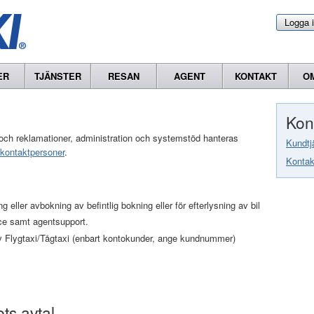
Logga 
ER
TJÄNSTER
RESAN
AGENT
KONTAKT
O
Kon
or och reklamationer, administration och systemstöd hanteras
Kundtj
kontaktpersoner
.
Kontak
 eller avbokning av befintlig bokning eller för efterlysning av bil
ce samt agentsupport.
 Flygtaxi/Tågtaxi (enbart kontokunder, ange kundnummer)
ts avtal