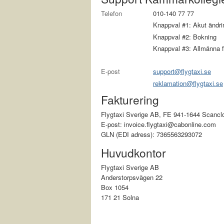
Telefon
010-140 77 77
Knappval #1: Akut ändring
Knappval #2: Bokning
Knappval #3: Allmänna f
E-post
support@flygtaxi.se
reklamation@flygtaxi.se
Fakturering
Flygtaxi Sverige AB, FE 941-1644 Scan
E-post: invoice.flygtaxi@cabonline.com
GLN (EDI adress): 7365563293072
Huvudkontor
Flygtaxi Sverige AB
Anderstorpsvägen 22
Box 1054
171 21 Solna