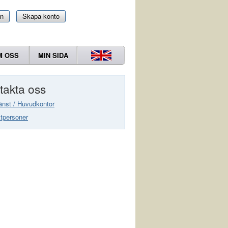
in
Skapa konto
M OSS
MIN SIDA
takta oss
änst / Huvudkontor
tpersoner