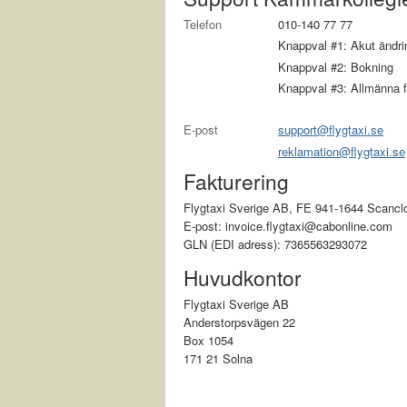
Telefon
010-140 77 77
Knappval #1: Akut ändring
Knappval #2: Bokning
Knappval #3: Allmänna f
E-post
support@flygtaxi.se
reklamation@flygtaxi.se
Fakturering
Flygtaxi Sverige AB, FE 941-1644 Scan
E-post: invoice.flygtaxi@cabonline.com
GLN (EDI adress): 7365563293072
Huvudkontor
Flygtaxi Sverige AB
Anderstorpsvägen 22
Box 1054
171 21 Solna