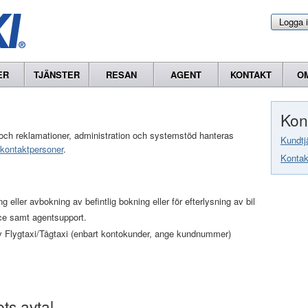
Logga 
ER
TJÄNSTER
RESAN
AGENT
KONTAKT
O
Kon
or och reklamationer, administration och systemstöd hanteras
Kundtj
kontaktpersoner
.
Kontak
 eller avbokning av befintlig bokning eller för efterlysning av bil
ce samt agentsupport.
 Flygtaxi/Tågtaxi (enbart kontokunder, ange kundnummer)
ts avtal