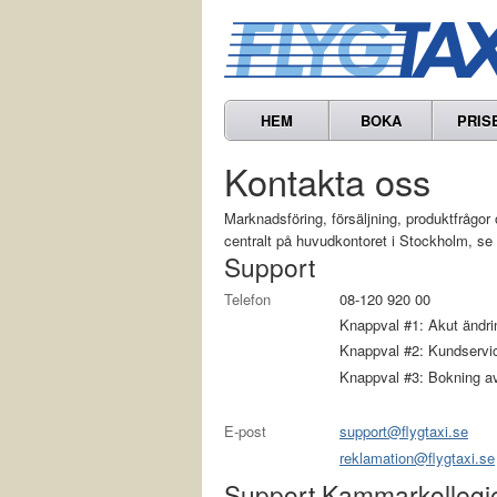
HEM
BOKA
PRIS
Kontakta oss
Marknads­föring, försäljning, produkt­fråg
centralt på huvudkontoret i Stockholm, se
Support
Telefon
08-120 920 00
Knappval #1: Akut ändring
Knappval #2: Kundservi
Knappval #3: Bokning av
E-post
support@flygtaxi.se
reklamation@flygtaxi.se
Support Kammarkollegie